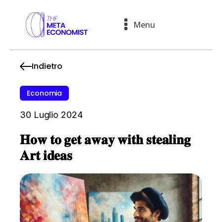
Menu
Indietro
Economia
30 Luglio 2024
𝐇𝐨𝐰 𝐭𝐨 𝐠𝐞𝐭 𝐚𝐰𝐚𝐲 𝐰𝐢𝐭𝐡 𝐬𝐭𝐞𝐚𝐥𝐢𝐧𝐠
𝐀𝐫𝐭 𝐢𝐝𝐞𝐚𝐬