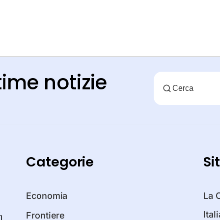
time notizie
Categorie
Si
Economia
La 
Ita
Frontiere
I