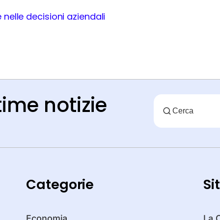
e nelle decisioni aziendali
time notizie
Categorie
Si
Economia
La 