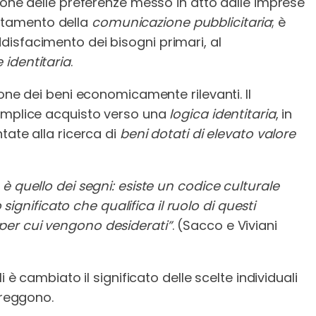
ione delle preferenze messo in atto dalle imprese
 mutamento della
comunicazione pubblicitaria
; è
isfacimento dei bisogni primari, al
 identitaria
.
one dei beni economicamente rilevanti. Il
semplice acquisto verso una
logica identitaria
, in
tate alla ricerca di
beni dotati di elevato valore
e è quello dei segni: esiste un codice culturale
ignificato che qualifica il ruolo di questi
 per cui vengono desiderati”
. (Sacco e Viviani
 è cambiato il significato delle scelte individuali
rreggono.