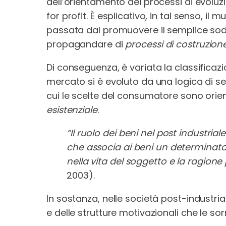
dell’orientamento dei processi di evoluz
for profit. È esplicativo, in tal senso, il
passata dal promuovere il semplice sodd
propagandare di
processi di costruzione
Di conseguenza, è variata la classificazi
mercato si è evoluto da una logica di 
cui le scelte del consumatore sono orien
esistenziale
.
“Il ruolo dei beni nel post industrial
che associa ai beni un determinato s
nella vita del soggetto e la ragione
2003).
In sostanza, nelle società post-industriali
e delle strutture motivazionali che le so