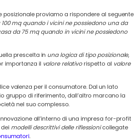
ene posizionale proviamo a rispondere al seguente
a 100 mq quando i vicini ne possiedono una da
casa da 75 mq quando in vicini ne possiedono
ella prescelta in
una logica di tipo posizionale
,
r importanza il
valore relativo
rispetto al
valore
ce valenza per il consumatore. Dal un lato
io gruppo di riferimento, dall’altro marcano la
società nel suo complesso.
’innovazione all’interno di una impresa for-profit
 dei
modelli descrittivi delle riflessioni
collegate
onsumatori
.