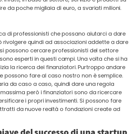
 da poche migliaia di euro, a svariati milioni.
ca di professionisti che possano aiutarci a dare
uò rivolgere quindi ad associazioni addette a dare
si possono cercare professionisti del settore
sono esperti in questi campi. Una volta che si ha
izia la ricerca dei finanziatori. Purtroppo andare
he possono fare al caso nostro non è semplice.
aria da caso a caso, quindi dare una regola
 massima però i finanziatori sono da ricercare
iversificare i propri investimenti. Si possono fare
i attratti da nuove realtà o fondazioni create ad
iave del successo di una startup