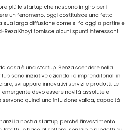
più le startup che nascono in giro per il
re un fenomeno, oggi costituisce una fetta
 sua larga diffusione come si fa oggi a partire e
-Reza Khoyi fornisce alcuni spunti interessanti
do cosa è una startup. Senza scendere nella
rtup sono iniziative aziendali e imprenditoriali in
are, sviluppare innovativi servizi e prodotti. Le
up emergente devo essere novità assolute e
e servono quindi una intuizione valida, capacità
inanzi la nostra startup, perché l’investimento
Infatti, in base al settore, servizio e prodotti su