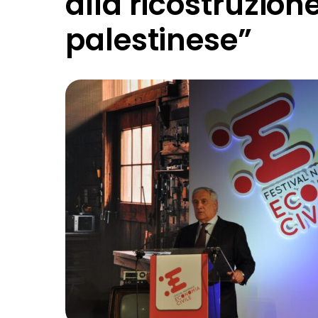
alla ricostruzion
palestinese”